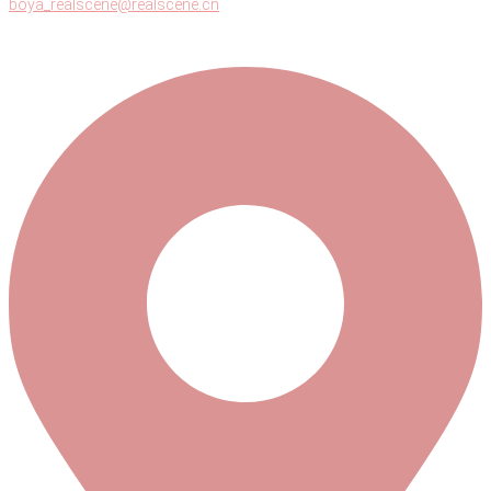
boya_realscene@realscene.cn