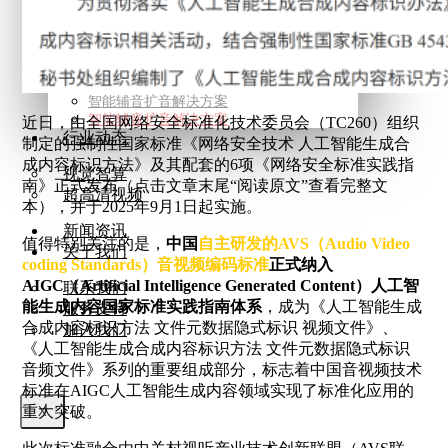
5G+8K屏控解决方案
智慧交通监控解决方案
智慧城管视觉中枢方案
智能音频
智能辅音扩音解决方案
智能辅音扩音解决方案
近日，由全国网络安全标准化技术委员会（TC260）组织
行业动态
制定的强制性国家标准《网络安全技术 人工智能生成合
成内容标识方法》及其配套的6项《网络安全标准实践指
视觉智算
南》正式发布（点击文章末尾“阅读原文”查看完整文
超高清视频
本），并于2025年9月1日起实施。
新闻资讯
值得特别关注的是，
中国
自主研发的AVS（Audio Video
关于我们
coding Standards）音视频编码标准
正式纳入
AIGC
（Artificial Intelligence Generated Content）人工智
联系我们
能生成内容国家标准实践指南体系
，成为《人工智能生成
服务支持
合成内容标识方法 文件元数据隐式标识 视频文件》、
加入我们
《人工智能生成合成内容标识方法 文件元数据隐式标识
音频文件》系列的重要组成部分，标志着中国音视频技术
标准在AIGC人工智能生成内容领域实现了标准化应用的
重大突破。
X