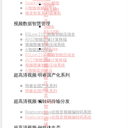
Spark RE3200 模组
Spark
AI智能体赋能平台
RE3200
视觉智算系列摄像机
芯
片
视频数据智慧管理
Spark
RE3200
RSLive 2101视频智能压缩盒
模
AVS3智能边缘计算终端
组
视频图像智能压缩系统
RSLive
AI智能监控平台
2101
RSLive 2101视频智能压缩盒
视
AVS3智能边缘计算终端
频
视频图像智能压缩系统
AI智能监控平台
智
超高清视频·明睿国产化系列
能
压
明睿全国产化系列
缩
明睿全国产化系列
盒
AVS3
超高清视频·编转码传输分发
智
Realscene Live在线音视频编转码系统
能
Realscene Live在线音视频编转码系统
边
缘
超高清视频·融媒体生产