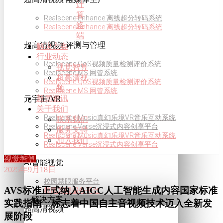
计
算
Realscene Enhance 离线超分转码系统
终
Realscene Enhance 离线超分转码系统
端
超高清视频·评测与管理
解决方案
行业动态
Realscene QoS视频质量检测评价系统
视觉智算
Realscene MS 网管系统
超高清视
Realscene QoS视频质量检测评价系统
频
Realscene MS 网管系统
新闻资讯
元宇宙/VR
关于我们
Realscene Music真幻乐境VR音乐互动系统
联系我们
Realscene Verse沉浸式内容创享平台
服务支持
Realscene Music真幻乐境VR音乐互动系统
加入我们
Realscene Verse沉浸式内容创享平台
视觉智算
AI智能视觉
2025年9月18日
校园慧眼服务平台
AVS标准正式纳入AIGC人工智能生成内容国家标准
校园慧眼服务平台
解决方案
实践指南，标志着中国自主音视频技术迈入全新发
超高清视频
展阶段