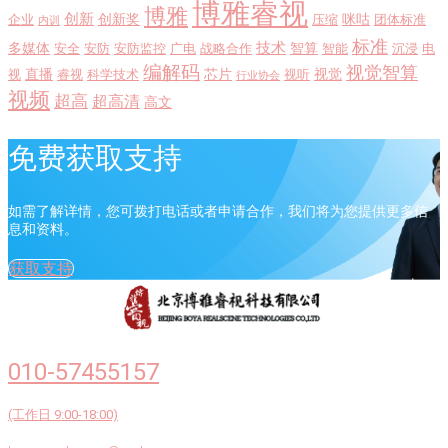
博雅睿视
博雅
创新
创新奖
咪咕
企业
压缩
团体标准
内训
标准
技术
多媒体
智算
安全
安防
安防监控
广电
战略合作
智能
沉浸
电
编解码
视觉智算
直播
芯片
视觉
视
睿视
科学技术
视听
行业协会
视频
超高
超高清
高文
免费获取支持
如需了解详情，您可拨打电话或者申请合作，我们将为您提供更多信
息和资料。
获取支持
010-57455157
(工作日 9:00-18:00)