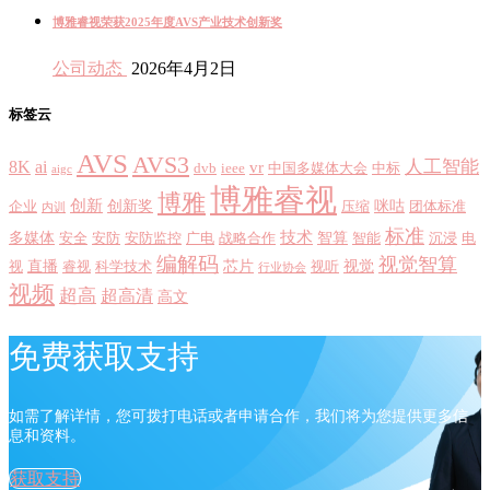
博雅睿视荣获2025年度AVS产业技术创新奖
公司动态
2026年4月2日
标签云
AVS
AVS3
8K
ai
人工智能
vr
dvb
ieee
中国多媒体大会
中标
aigc
博雅睿视
博雅
创新
创新奖
咪咕
企业
压缩
团体标准
内训
标准
技术
多媒体
智算
安全
安防
安防监控
广电
战略合作
智能
沉浸
电
编解码
视觉智算
直播
芯片
视觉
视
睿视
科学技术
视听
行业协会
视频
超高
超高清
高文
免费获取支持
如需了解详情，您可拨打电话或者申请合作，我们将为您提供更多信
息和资料。
获取支持