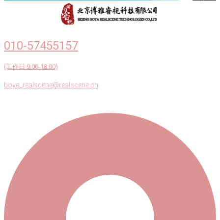
010-57455157
(工作日 9:00-18:00)
boya_realscene@realscene.cn