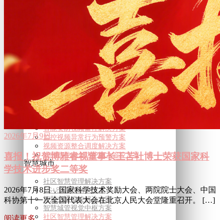
8K 超高清VR直播解决方案
超高清智能信息发布解决方案
自由视角360°直播解决方案
8K 超高清VR直播解决方案
超高清智能信息发布解决方案
自由视角360°直播解决方案
公共安全
监控视频智能压缩解决方案
智能安防视频监控解决方案
监控视频异常行为预警方案
视频资源整合调度解决方案
视频监控安全防护能力管控方案
监控视频智能压缩解决方案
智能安防视频监控解决方案
2026年7月9日
监控视频异常行为预警方案
视频资源整合调度解决方案
视频监控安全防护能力管控方案
喜报！祝贺博雅睿视董事长王苫社博士荣获国家科
智慧城市
学技术进步奖二等奖
社区智慧管理解决方案
2026年7月8日，国家科学技术奖励大会、两院院士大会、中国
5G+8K屏控解决方案
智慧交通监控解决方案
科协第十一次全国代表大会在北京人民大会堂隆重召开。 […]
智慧城管视觉中枢方案
社区智慧管理解决方案
阅读更多