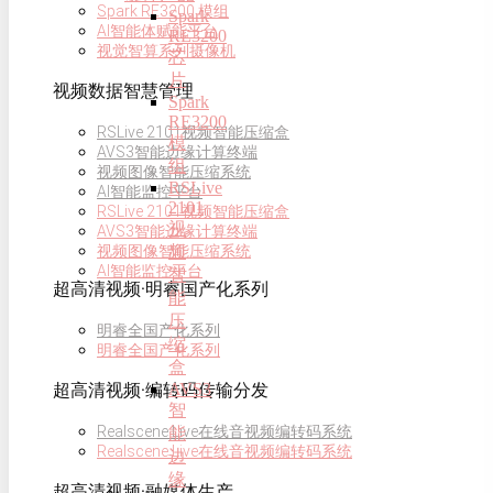
Spark RE3200 模组
Spark
AI智能体赋能平台
RE3200
视觉智算系列摄像机
芯
片
视频数据智慧管理
Spark
RE3200
RSLive 2101视频智能压缩盒
模
AVS3智能边缘计算终端
组
视频图像智能压缩系统
RSLive
AI智能监控平台
2101
RSLive 2101视频智能压缩盒
视
AVS3智能边缘计算终端
频
视频图像智能压缩系统
AI智能监控平台
智
超高清视频·明睿国产化系列
能
压
明睿全国产化系列
缩
明睿全国产化系列
盒
AVS3
超高清视频·编转码传输分发
智
Realscene Live在线音视频编转码系统
能
Realscene Live在线音视频编转码系统
边
缘
超高清视频·融媒体生产