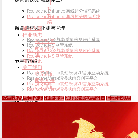
计
算
Realscene Enhance 离线超分转码系统
终
Realscene Enhance 离线超分转码系统
端
超高清视频·评测与管理
解决方案
行业动态
Realscene QoS视频质量检测评价系统
视觉智算
Realscene MS 网管系统
超高清视
Realscene QoS视频质量检测评价系统
频
Realscene MS 网管系统
新闻资讯
元宇宙/VR
关于我们
Realscene Music真幻乐境VR音乐互动系统
联系我们
Realscene Verse沉浸式内容创享平台
服务支持
Realscene Music真幻乐境VR音乐互动系统
加入我们
Realscene Verse沉浸式内容创享平台
公司动态
新闻资讯
视觉智算
视频数据智慧管理
超高清视频
AI智能视觉
校园慧眼服务平台
校园慧眼服务平台
解决方案
超高清视频