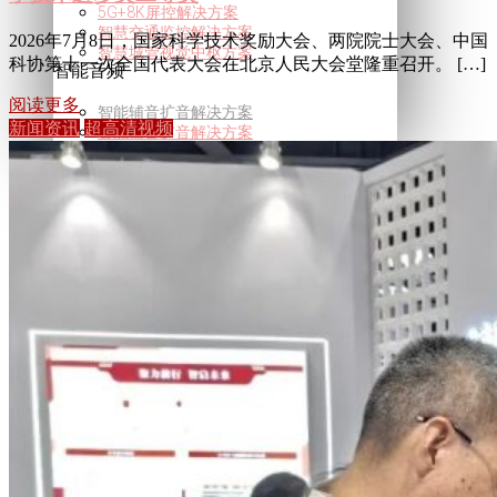
5G+8K屏控解决方案
智慧交通监控解决方案
2026年7月8日，国家科学技术奖励大会、两院院士大会、中国
智慧城管视觉中枢方案
科协第十一次全国代表大会在北京人民大会堂隆重召开。 […]
智能音频
阅读更多
智能辅音扩音解决方案
新闻资讯
超高清视频
智能辅音扩音解决方案
行业动态
视觉智算
超高清视频
新闻资讯
关于我们
联系我们
服务支持
加入我们
X