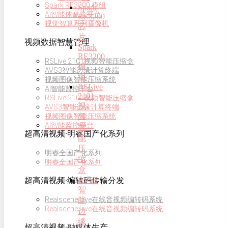
Spark RE3200 模组
Spark
AI智能体赋能平台
RE3200
视觉智算系列摄像机
芯
片
视频数据智慧管理
Spark
RE3200
RSLive 2101视频智能压缩盒
模
AVS3智能边缘计算终端
组
视频图像智能压缩系统
RSLive
AI智能监控平台
2101
RSLive 2101视频智能压缩盒
视
AVS3智能边缘计算终端
频
视频图像智能压缩系统
AI智能监控平台
智
超高清视频·明睿国产化系列
能
压
明睿全国产化系列
缩
明睿全国产化系列
盒
AVS3
超高清视频·编转码传输分发
智
Realscene Live在线音视频编转码系统
能
Realscene Live在线音视频编转码系统
边
缘
超高清视频·融媒体生产