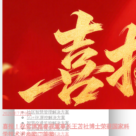
8K 超高清VR直播解决方案
超高清智能信息发布解决方案
自由视角360°直播解决方案
8K 超高清VR直播解决方案
超高清智能信息发布解决方案
自由视角360°直播解决方案
公共安全
监控视频智能压缩解决方案
智能安防视频监控解决方案
监控视频异常行为预警方案
视频资源整合调度解决方案
视频监控安全防护能力管控方案
监控视频智能压缩解决方案
智能安防视频监控解决方案
监控视频异常行为预警方案
视频资源整合调度解决方案
视频监控安全防护能力管控方案
智慧城市
社区智慧管理解决方案
2026年7月9日
5G+8K屏控解决方案
智慧交通监控解决方案
喜报！祝贺博雅睿视董事长王苫社博士荣获国家科
智慧城管视觉中枢方案
学技术进步奖二等奖
社区智慧管理解决方案