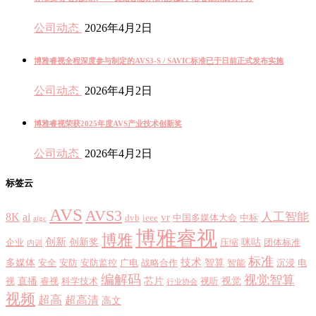
公司动态
2026年4月2日
博雅睿视全程深度参与制定的AVS3-S / SAVIC标准已于日前正式发布实施
公司动态
2026年4月2日
博雅睿视荣获2025年度AVS产业技术创新奖
公司动态
2026年4月2日
标签云
AVS
AVS3
8K
ai
人工智能
vr
dvb
ieee
中国多媒体大会
中标
aigc
博雅睿视
博雅
创新
创新奖
咪咕
企业
压缩
团体标准
内训
标准
技术
多媒体
智算
安全
安防
安防监控
广电
战略合作
智能
沉浸
电
编解码
视觉智算
直播
芯片
视觉
视
睿视
科学技术
视听
行业协会
视频
超高
超高清
高文