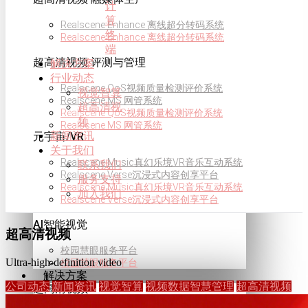
计
算
Realscene Enhance 离线超分转码系统
终
Realscene Enhance 离线超分转码系统
端
超高清视频·评测与管理
解决方案
行业动态
Realscene QoS视频质量检测评价系统
视觉智算
Realscene MS 网管系统
超高清视
Realscene QoS视频质量检测评价系统
频
Realscene MS 网管系统
新闻资讯
元宇宙/VR
关于我们
Realscene Music真幻乐境VR音乐互动系统
联系我们
Realscene Verse沉浸式内容创享平台
服务支持
Realscene Music真幻乐境VR音乐互动系统
加入我们
Realscene Verse沉浸式内容创享平台
AI智能视觉
超高清视频
校园慧眼服务平台
Ultra-high-definition video
校园慧眼服务平台
解决方案
公司动态
新闻资讯
视觉智算
视频数据智慧管理
超高清视频
超高清视频