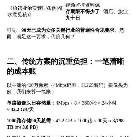
视频监控资料
保
《旅馆业治安管理条例(征
存期限不得少于
酒店、旅业
求意见稿)》
九十日
可见，
90天已成为众多关键行业的普遍性合规要求
。然
而，满足这一要求，代价几何？
二、传统方案的沉重负担：一笔清晰
的成本账
以主流的400万像素（4Mbps码率，H.265编码）摄像头为
例，我们来算一笔账：
单路摄像头日存储量
：4Mbps ÷ 8 × 3600秒 × 24小时
≈
42.2 GB/天
1000路存储90天总需
：42.2 GB × 1000路 × 90天 ≈
3,798
TB
(约
3.8 PB
)