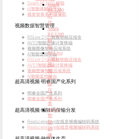
Spark RE3200 模组
Spark
AI智能体赋能平台
RE3200
视觉智算系列摄像机
芯
片
视频数据智慧管理
Spark
RE3200
RSLive 2101视频智能压缩盒
模
AVS3智能边缘计算终端
组
视频图像智能压缩系统
RSLive
AI智能监控平台
2101
RSLive 2101视频智能压缩盒
视
AVS3智能边缘计算终端
频
视频图像智能压缩系统
AI智能监控平台
智
超高清视频·明睿国产化系列
能
压
明睿全国产化系列
缩
明睿全国产化系列
盒
AVS3
超高清视频·编转码传输分发
智
Realscene Live在线音视频编转码系统
能
Realscene Live在线音视频编转码系统
边
缘
超高清视频·融媒体生产