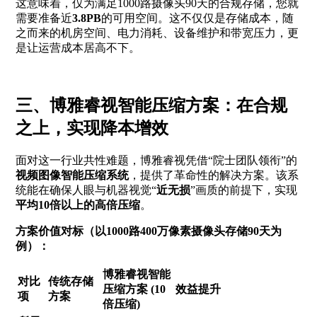
这意味着，仅为满足1000路摄像头90天的合规存储，您就
需要准备近
3.8PB
的可用空间。这不仅仅是存储成本，随
之而来的机房空间、电力消耗、设备维护和带宽压力，更
是让运营成本居高不下。
三、博雅睿视智能压缩方案：在合规
之上，实现降本增效
面对这一行业共性难题，博雅睿视凭借“院士团队领衔”的
视频图像智能压缩系统
，提供了革命性的解决方案。该系
统能在确保人眼与机器视觉“
近无损
”画质的前提下，实现
平均10倍以上的高倍压缩
。
方案价值对标（以1000路400万像素摄像头存储90天为
例）：
博雅睿视智能
对比
传统存储
压缩方案 (10
效益提升
项
方案
倍压缩)