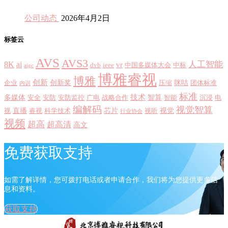
公司动态
2026年4月2日
标签云
AVS
AVS3
8K
ai
人工智能
vr
dvb
ieee
中国多媒体大会
中标
aigc
博雅睿视
博雅
创新
创新奖
咪咕
企业
压缩
团体标准
内训
标准
技术
多媒体
智算
安全
安防
安防监控
广电
战略合作
智能
沉浸
电
编解码
视觉智算
直播
芯片
视觉
视
睿视
科学技术
视听
行业协会
视频
超高
超高清
高文
免费获取支持
如需了解详情，您可拨打电话或者申请合作，我们将为您提供更多信
息和资料。
获取支持