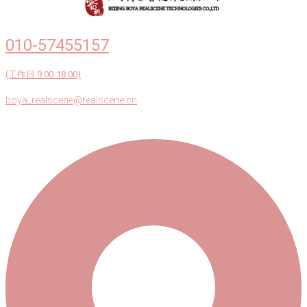
010-57455157
(工作日 9:00-18:00)
boya_realscene@realscene.cn