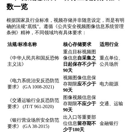
数一览
根据国家及行业标准，视频存储并非随意设定，而是有明
确的法规“底线”。遵循《公共安全视频图像信息系统管理
条例》精神，不同领域均有具体要求：
法规/标准名称
核心存储要求
适用行业
重点目标视频图
《中华人民共和国反恐怖
像信息
自采集之
重点单位、
主义法》
日起保存不少于
公共场所
90天
视频图像信息保
《电力系统治安反恐防范
存期限
应不少于
电力能源
要求》 (GA 1008-2021)
90天
图像视频信息保
《交通运输行业反恐防范
存期限
不应少于
交通、运输
要求》 (JT/T 961-2020)
90天
出入口等重要部
《银行营业场所安全防范
位信息
留存期不
金融银行
要求》 (GA 38-2015)
少于180天