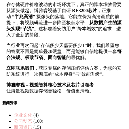
在存储硬件价格波动的市场环境下，真正的降本增效需要
从源头做起。博雅睿视基于自研
RE3200芯片
，正推
动
“半兆高清”
摄像头的落地。它能在保持高清画质的前
提下，将视频码流进一步降至极低水平，
从数据产生的源
头实现“节流”
。这标志着安防用户“降本增效”的追求，进
入了全新的阶段。
当行业再次问起“存储多少天需要多少T”时，我们希望您
的答案不再是简单叠加硬盘，而是能够自信地提供一套
符
合法规、极致节省、面向智能
的最优解。
立即联系我们
，获取专属的存储压缩评估方案，为您的安
防系统进行一次彻底的“成本瘦身”与“效能升级”。
博雅睿视 – 视觉智算核心技术及芯片引领者
让海量视频数据存储更轻松，价值更清晰。
新闻资讯
企业文化
(4)
公司动态
(100)
新闻资讯
(15)