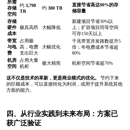
所需
直接节省高达90%的存
约
3,798
存储
约
380 TB
储容量
TB
空间
存储
新建项目节省30%以
硬件
极其高昂
大幅降低
上；扩容项目同等空间
成本
可存150天以上
带宽
占用极
千兆带宽并发路数提升5
与电
高，电费
大幅优化
倍；年电费成本节省超
费
支出巨大
80%
机房
占用大量
极大精简
机柜空间节省超70%
空间
机柜
这不仅是技术的革新，更是商业模式的优化。
节约下来
的巨额成本，可以直接转化为利润，或用于提升系统其他
方面的能力。
四、从行业实践到未来布局：方案已
获广泛验证