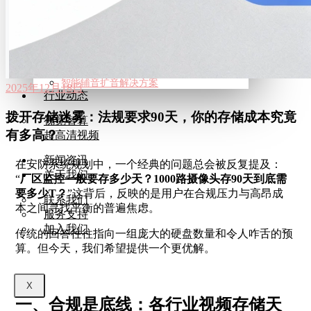
5G+8K屏控解决方案
智慧交通监控解决方案
智慧城管视觉中枢方案
智能音频
智能辅音扩音解决方案
智能辅音扩音解决方案
2025年12月18日
行业动态
拨开存储迷雾：法规要求90天，你的存储成本究竟
视觉智算
有多高？
超高清视频
新闻资讯
在安防系统规划中，一个经典的问题总会被反复提及：
关于我们
“
厂区监控一般要存多少天？1000路摄像头存90天到底需
要多少T？
”这背后，反映的是用户在合规压力与高昂成
联系我们
本之间寻找平衡的普遍焦虑。
服务支持
加入我们
传统的回答往往指向一组庞大的硬盘数量和令人咋舌的预
算。但今天，我们希望提供一个更优解。
X
一、合规是底线：各行业视频存储天