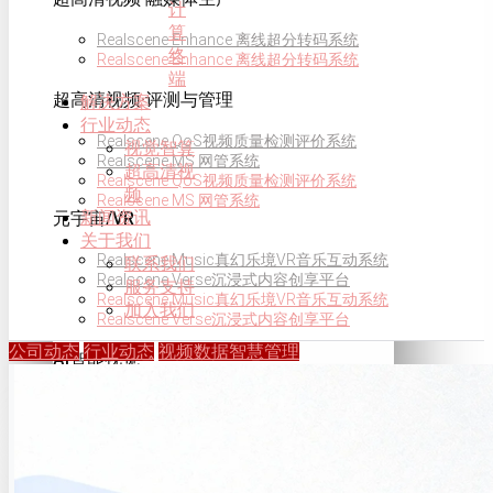
计
算
Realscene Enhance 离线超分转码系统
终
Realscene Enhance 离线超分转码系统
端
超高清视频·评测与管理
解决方案
行业动态
Realscene QoS视频质量检测评价系统
视觉智算
Realscene MS 网管系统
超高清视
Realscene QoS视频质量检测评价系统
频
Realscene MS 网管系统
新闻资讯
元宇宙/VR
关于我们
Realscene Music真幻乐境VR音乐互动系统
联系我们
Realscene Verse沉浸式内容创享平台
服务支持
Realscene Music真幻乐境VR音乐互动系统
加入我们
Realscene Verse沉浸式内容创享平台
公司动态
行业动态
视频数据智慧管理
AI智能视觉
校园慧眼服务平台
校园慧眼服务平台
解决方案
超高清视频