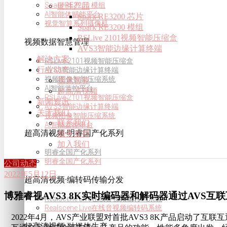
Spark RE3200 模组
硬件产品
AI智能体赋能平台
Spark RE3200 芯片
视觉智算系列摄像机
Spark RE3200 模组
RSLive 2101视频智能压缩盒
视频数据智慧管理
AVS3智能边缘计算终端
解决方案
RSLive 2101视频智能压缩盒
行业动态
AVS3智能边缘计算终端
视频图像智能压缩系统
视觉智算
AI智能监控平台
超高清视频
RSLive 2101视频智能压缩盒
新闻资讯
AVS3智能边缘计算终端
关于我们
视频图像智能压缩系统
联系我们
AI智能监控平台
超高清视频·明睿国产化系列
服务支持
加入我们
明睿全国产化系列
明睿全国产化系列
公司动态
2022年5月12日
超高清视频·编转码传输分发
博雅睿视AVS3 8K实时编码器和解码器通过AVS互
Realscene Live在线音视频编转码系统
Realscene Live在线音视频编转码系统
2022年4月，AVS产业联盟对首批AVS3 8K产品启动了
超高清视频·融媒体生产