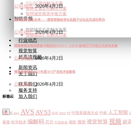
5G+8K屏控解决方案
公司动态
2026年4月2日
智慧交通监控解决方案
智慧城管视觉中枢方案
智能音频
标准驱动 智见未来——视觉智能标准化实践子论坛在京成功举办
智能辅音扩音解决方案
公司动态
2026年4月2日
智能辅音扩音解决方案
行业动态
博雅睿视全程深度参与制定的AVS3-S / SAVIC标准已于日前正式发布实施
视觉智算
超高清视频
公司动态
2026年4月2日
新闻资讯
博雅睿视荣获2025年度AVS产业技术创新奖
关于我们
联系我们
公司动态
2026年4月2日
服务支持
加入我们
标签云
AVS
AVS3
X
8K
ai
人工智能
vr
dvb
ieee
中国多媒体大会
中标
aigc
视频
编解码
视觉智算
超
芯片
视觉
睿视
科学技术
视听
行业协会