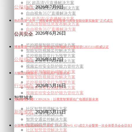
8K 超高清VR直播解决方案
公司动态
2026年7月9日
超高清智能信息发布解决方案
自由视角360°直播解决方案
8K 超高清VR直播解决方案
热烈祝贺“北大 – 博雅睿视 视觉智算与具身智能创新实验室”正式成立
超高清智能信息发布解决方案
自由视角360°直播解决方案
公司动态
2026年6月26日
公共安全
监控视频智能压缩解决方案
博雅睿视“半兆高清”智慧监控终端解决方案斩获GB35114权威认证
智能安防视频监控解决方案
监控视频异常行为预警方案
公司动态
2026年6月2日
视频资源整合调度解决方案
视频监控安全防护能力管控方案
监控视频智能压缩解决方案
AI赋能绒耀新生，共探玩具产业新未来
智能安防视频监控解决方案
监控视频异常行为预警方案
行业动态
2026年5月16日
视频资源整合调度解决方案
视频监控安全防护能力管控方案
智慧城市
博雅睿视闪耀CCBN2026：以视觉智算驱动广电视听新未来
社区智慧管理解决方案
新闻资讯
2026年5月11日
5G+8K屏控解决方案
智慧交通监控解决方案
智慧城管视觉中枢方案
全国视觉智能标准化工作组（SAC / SWG 42)成立大会暨第一次全体委员会会议在
社区智慧管理解决方案