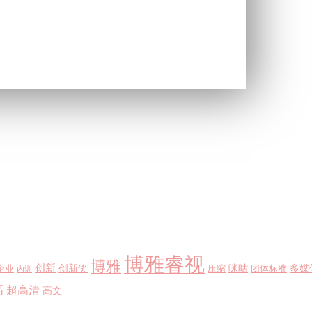
博雅睿视
博雅
创新
创新奖
咪咕
多媒
企业
压缩
团体标准
内训
高
超高清
高文