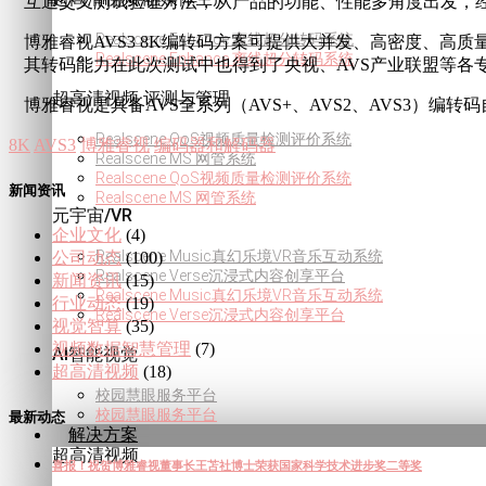
互通交叉测试验证方法，从产品的功能、性能多角度出发，经
Realscene Enhance 离线超分转码系统
博雅睿视AVS3 8K编转码方案可提供大并发、高密度、高
Realscene Enhance 离线超分转码系统
其转码能力在此次测试中也得到了央视、AVS产业联盟等各
超高清视频·评测与管理
博雅睿视是具备AVS全系列（AVS+、AVS2、AVS3）
Realscene QoS视频质量检测评价系统
8K
AVS3
博雅睿视
编码器和解码器
Realscene MS 网管系统
Realscene QoS视频质量检测评价系统
新闻资讯
Realscene MS 网管系统
元宇宙/VR
企业文化
(4)
Realscene Music真幻乐境VR音乐互动系统
公司动态
(100)
Realscene Verse沉浸式内容创享平台
新闻资讯
(15)
Realscene Music真幻乐境VR音乐互动系统
行业动态
(19)
Realscene Verse沉浸式内容创享平台
视觉智算
(35)
视频数据智慧管理
(7)
AI智能视觉
超高清视频
(18)
校园慧眼服务平台
校园慧眼服务平台
最新动态
解决方案
超高清视频
喜报！祝贺博雅睿视董事长王苫社博士荣获国家科学技术进步奖二等奖