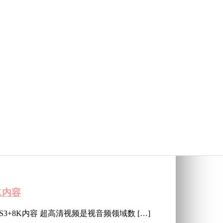
K内容
VS3+8K内容 超高清视频是视音频领域数 […]