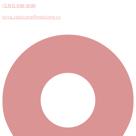
(工作日 9:00-18:00)
boya_realscene@realscene.cn