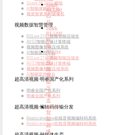
Spark RE3200 模组
Spark
AI智能体赋能平台
RE3200
视觉智算系列摄像机
芯
片
视频数据智慧管理
Spark
RE3200
RSLive 2101视频智能压缩盒
模
AVS3智能边缘计算终端
组
视频图像智能压缩系统
RSLive
AI智能监控平台
2101
RSLive 2101视频智能压缩盒
视
AVS3智能边缘计算终端
频
视频图像智能压缩系统
AI智能监控平台
智
超高清视频·明睿国产化系列
能
压
明睿全国产化系列
缩
明睿全国产化系列
盒
AVS3
超高清视频·编转码传输分发
智
Realscene Live在线音视频编转码系统
能
Realscene Live在线音视频编转码系统
边
缘
超高清视频·融媒体生产