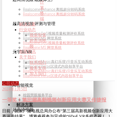
计
算
Realscene Enhance 离线超分转码系统
终
Realscene Enhance 离线超分转码系统
端
超高清视频·评测与管理
解决方案
行业动态
Realscene QoS视频质量检测评价系统
视觉智算
Realscene MS 网管系统
超高清视
Realscene QoS视频质量检测评价系统
频
Realscene MS 网管系统
新闻资讯
元宇宙/VR
关于我们
Realscene Music真幻乐境VR音乐互动系统
联系我们
Realscene Verse沉浸式内容创享平台
服务支持
Realscene Music真幻乐境VR音乐互动系统
加入我们
Realscene Verse沉浸式内容创享平台
公司动态
AI智能视觉
2024年1月5日
校园慧眼服务平台
一等奖！第三届高新视频创新应用大赛又传捷报
校园慧眼服务平台
解决方案
超高清视频
日前，国家广播电视总局办公布“第三届高新视频创新应用大
赛评选结果”，博雅睿视参与完成的“6DoF VR多模态视 […]