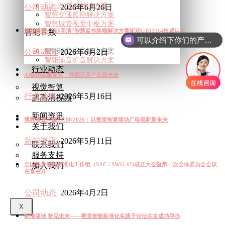
5G+8K屏控解决方案
公司动态
2026年6月26日
智慧交通监控解决方案
智慧城管视觉中枢方案
智能音频
博雅睿视“半兆高清”智慧监控终端解决方案斩获GB35114权威认证
可以介绍下你们的产品么
智能辅音扩音解决方案
公司动态
2026年6月2日
智能辅音扩音解决方案
行业动态
AI赋能绒耀新生，共探玩具产业新未来
视觉智算
行业动态
2026年5月16日
超高清视频
新闻资讯
博雅睿视闪耀CCBN2026：以视觉智算驱动广电视听新未来
关于我们
新闻资讯
2026年5月11日
联系我们
服务支持
加入我们
全国视觉智能标准化工作组（SAC / SWG 42)成立大会暨第一次全体委员会会议
在京召开
公司动态
2026年4月2日
X
标准驱动 智见未来——视觉智能标准化实践子论坛在京成功举办