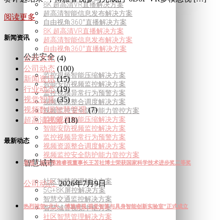
8K 超高清VR直播解决方案
超高清智能信息发布解决方案
阅读更多
自由视角360°直播解决方案
8K 超高清VR直播解决方案
新闻资讯
超高清智能信息发布解决方案
自由视角360°直播解决方案
公共安全
企业文化
(4)
公司动态
(100)
监控视频智能压缩解决方案
新闻资讯
(15)
智能安防视频监控解决方案
行业动态
(19)
监控视频异常行为预警方案
视觉智算
(35)
视频资源整合调度解决方案
视频数据智慧管理
(7)
视频监控安全防护能力管控方案
监控视频智能压缩解决方案
超高清视频
(18)
智能安防视频监控解决方案
监控视频异常行为预警方案
最新动态
视频资源整合调度解决方案
视频监控安全防护能力管控方案
智慧城市
喜报！祝贺博雅睿视董事长王苫社博士荣获国家科学技术进步奖二等奖
社区智慧管理解决方案
公司动态
2026年7月9日
5G+8K屏控解决方案
智慧交通监控解决方案
热烈祝贺“北大 – 博雅睿视 视觉智算与具身智能创新实验室”正式成立
智慧城管视觉中枢方案
社区智慧管理解决方案