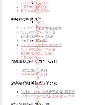
Spark RE3200 模组
Spark
AI智能体赋能平台
RE3200
视觉智算系列摄像机
芯
片
视频数据智慧管理
Spark
RE3200
RSLive 2101视频智能压缩盒
模
AVS3智能边缘计算终端
组
视频图像智能压缩系统
RSLive
AI智能监控平台
2101
RSLive 2101视频智能压缩盒
视
AVS3智能边缘计算终端
频
视频图像智能压缩系统
AI智能监控平台
智
超高清视频·明睿国产化系列
能
压
明睿全国产化系列
缩
明睿全国产化系列
盒
AVS3
超高清视频·编转码传输分发
智
Realscene Live在线音视频编转码系统
能
Realscene Live在线音视频编转码系统
边
缘
超高清视频·融媒体生产