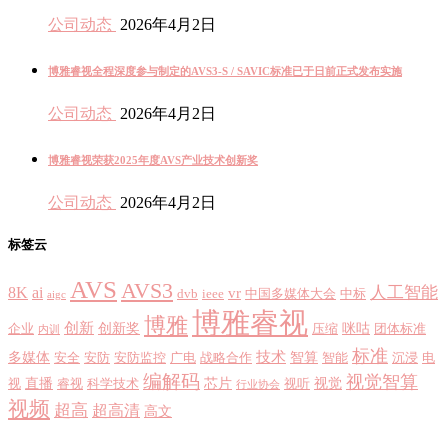
公司动态
2026年4月2日
博雅睿视全程深度参与制定的AVS3-S / SAVIC标准已于日前正式发布实施
公司动态
2026年4月2日
博雅睿视荣获2025年度AVS产业技术创新奖
公司动态
2026年4月2日
标签云
AVS
AVS3
8K
ai
人工智能
vr
dvb
ieee
中国多媒体大会
中标
aigc
博雅睿视
博雅
创新
创新奖
咪咕
企业
压缩
团体标准
内训
标准
技术
多媒体
智算
安全
安防
安防监控
广电
战略合作
智能
沉浸
电
编解码
视觉智算
直播
芯片
视觉
视
睿视
科学技术
视听
行业协会
视频
超高
超高清
高文