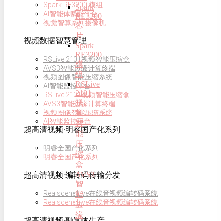
Spark RE3200 模组
Spark
AI智能体赋能平台
RE3200
视觉智算系列摄像机
芯
片
视频数据智慧管理
Spark
RE3200
RSLive 2101视频智能压缩盒
模
AVS3智能边缘计算终端
组
视频图像智能压缩系统
RSLive
AI智能监控平台
2101
RSLive 2101视频智能压缩盒
视
AVS3智能边缘计算终端
频
视频图像智能压缩系统
AI智能监控平台
智
超高清视频·明睿国产化系列
能
压
明睿全国产化系列
缩
明睿全国产化系列
盒
AVS3
超高清视频·编转码传输分发
智
Realscene Live在线音视频编转码系统
能
Realscene Live在线音视频编转码系统
边
缘
超高清视频·融媒体生产