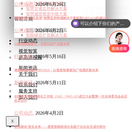
5G+8K屏控解决方案
公司动态
2026年6月26日
智慧交通监控解决方案
智慧城管视觉中枢方案
智能音频
博雅睿视“半兆高清”智慧监控终端解决方案斩获GB35114权威认证
可以介绍下你们的产品么
智能辅音扩音解决方案
公司动态
2026年6月2日
智能辅音扩音解决方案
行业动态
AI赋能绒耀新生，共探玩具产业新未来
视觉智算
行业动态
2026年5月16日
超高清视频
新闻资讯
博雅睿视闪耀CCBN2026：以视觉智算驱动广电视听新未来
关于我们
新闻资讯
2026年5月11日
联系我们
服务支持
加入我们
全国视觉智能标准化工作组（SAC / SWG 42)成立大会暨第一次全体委员会会议
在京召开
公司动态
2026年4月2日
X
标准驱动 智见未来——视觉智能标准化实践子论坛在京成功举办