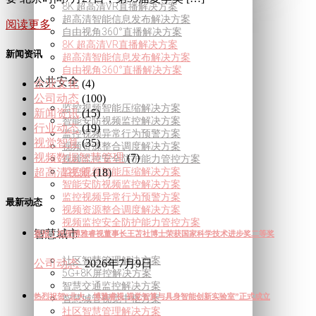
8K 超高清VR直播解决方案
超高清智能信息发布解决方案
阅读更多
自由视角360°直播解决方案
8K 超高清VR直播解决方案
新闻资讯
超高清智能信息发布解决方案
自由视角360°直播解决方案
公共安全
企业文化
(4)
公司动态
(100)
监控视频智能压缩解决方案
新闻资讯
(15)
智能安防视频监控解决方案
行业动态
(19)
监控视频异常行为预警方案
视觉智算
(35)
视频资源整合调度解决方案
视频数据智慧管理
(7)
视频监控安全防护能力管控方案
监控视频智能压缩解决方案
超高清视频
(18)
智能安防视频监控解决方案
监控视频异常行为预警方案
最新动态
视频资源整合调度解决方案
视频监控安全防护能力管控方案
智慧城市
喜报！祝贺博雅睿视董事长王苫社博士荣获国家科学技术进步奖二等奖
社区智慧管理解决方案
公司动态
2026年7月9日
5G+8K屏控解决方案
智慧交通监控解决方案
热烈祝贺“北大 – 博雅睿视 视觉智算与具身智能创新实验室”正式成立
智慧城管视觉中枢方案
社区智慧管理解决方案