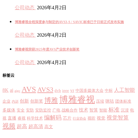
公司动态
2026年4月2日
博雅睿视全程深度参与制定的AVS3-S / SAVIC标准已于日前正式发布实施
公司动态
2026年4月2日
博雅睿视荣获2025年度AVS产业技术创新奖
公司动态
2026年4月2日
标签云
AVS
AVS3
8K
ai
人工智能
vr
dvb
ieee
中国多媒体大会
中标
aigc
博雅睿视
博雅
创新
创新奖
咪咕
企业
压缩
团体标准
内训
标准
技术
多媒体
智算
安全
安防
安防监控
广电
战略合作
智能
沉浸
电
编解码
视觉智算
直播
芯片
视觉
视
睿视
科学技术
视听
行业协会
视频
超高
超高清
高文