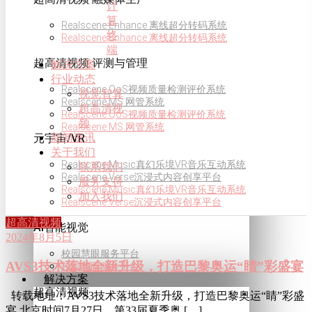
计
算
Realscene Enhance 离线超分转码系统
终
Realscene Enhance 离线超分转码系统
端
超高清视频·评测与管理
解决方案
行业动态
Realscene QoS视频质量检测评价系统
视觉智算
Realscene MS 网管系统
超高清视
Realscene QoS视频质量检测评价系统
频
Realscene MS 网管系统
新闻资讯
元宇宙/VR
关于我们
Realscene Music真幻乐境VR音乐互动系统
联系我们
Realscene Verse沉浸式内容创享平台
服务支持
Realscene Music真幻乐境VR音乐互动系统
加入我们
Realscene Verse沉浸式内容创享平台
超高清视频
AI智能视觉
2024年8月5日
校园慧眼服务平台
AVS3技术落地全新升级，打造巴黎奥运“睛”彩盛宴
校园慧眼服务平台
解决方案
超高清视频
转载地址：AVS3技术落地全新升级，打造巴黎奥运“睛”彩盛
宴 北京时间7月27日，第33届夏季奥 […]