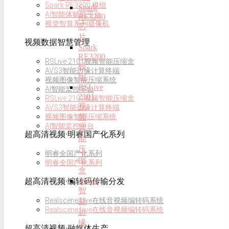
Spark RE3200 模组
Spark
AI智能体赋能平台
RE3200
视觉智算系列摄像机
芯
片
视频数据智慧管理
Spark
RE3200
RSLive 2101视频智能压缩盒
模
AVS3智能边缘计算终端
组
视频图像智能压缩系统
RSLive
AI智能监控平台
2101
RSLive 2101视频智能压缩盒
视
AVS3智能边缘计算终端
频
视频图像智能压缩系统
AI智能监控平台
智
超高清视频·明睿国产化系列
能
压
明睿全国产化系列
缩
明睿全国产化系列
盒
AVS3
超高清视频·编转码传输分发
智
Realscene Live在线音视频编转码系统
能
Realscene Live在线音视频编转码系统
边
缘
超高清视频·融媒体生产