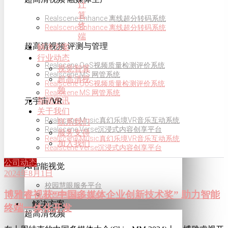
计
算
Realscene Enhance 离线超分转码系统
终
Realscene Enhance 离线超分转码系统
端
超高清视频·评测与管理
解决方案
行业动态
Realscene QoS视频质量检测评价系统
视觉智算
Realscene MS 网管系统
超高清视
Realscene QoS视频质量检测评价系统
频
Realscene MS 网管系统
新闻资讯
元宇宙/VR
关于我们
Realscene Music真幻乐境VR音乐互动系统
联系我们
Realscene Verse沉浸式内容创享平台
服务支持
Realscene Music真幻乐境VR音乐互动系统
加入我们
Realscene Verse沉浸式内容创享平台
公司动态
AI智能视觉
2024年8月1日
校园慧眼服务平台
博雅睿视获“中国多媒体企业创新技术奖” 助力智能
校园慧眼服务平台
解决方案
终端一体化开发
超高清视频