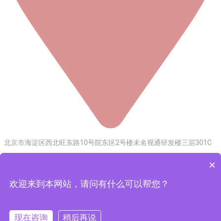
北京市海淀区西北旺东路10号院东区2号楼未名视通研发楼三层301C
Copyright © 2017-2026 Realscene 北京博雅睿视科技
×
有限公司
欢迎来到本网站，请问有什么可以帮您？
京公网安备11010802048495号
|
京ICP备
2021002504号
本网站直接或间接向消费者推销商品或者服务的商业宣传
现在咨询
稍后再说