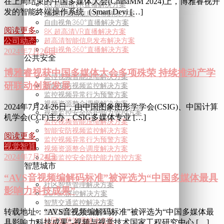
在上周结束的中国多媒体大会(ChinaMM 2024)上，博雅睿视开
8K 超高清VR直播解决方案
发的智能终端操作系统（Smart Devi […]
超高清智能信息发布解决方案
自由视角360°直播解决方案
阅读更多
8K 超高清VR直播解决方案
超高清智能信息发布解决方案
公司动态
自由视角360°直播解决方案
2024年7月26日
公共安全
博雅睿视获中国多媒体大会多项殊荣 持续推动产学
监控视频智能压缩解决方案
研联动创新发展
智能安防视频监控解决方案
监控视频异常行为预警方案
视频资源整合调度解决方案
2024年7月24-26日，由中国图象图形学学会(CSIG)、中国计算
视频监控安全防护能力管控方案
机学会(CCF)主办，CSIG多媒体专业 […]
监控视频智能压缩解决方案
智能安防视频监控解决方案
阅读更多
监控视频异常行为预警方案
视觉智算
视频资源整合调度解决方案
2024年7月24日
视频监控安全防护能力管控方案
智慧城市
“AVS音视频编解码标准”被评选为“中国多媒体最具
社区智慧管理解决方案
影响力科技成果”
5G+8K屏控解决方案
智慧交通监控解决方案
智慧城管视觉中枢方案
转载地址：“AVS音视频编解码标准”被评选为“中国多媒体最
社区智慧管理解决方案
具影响力科技成果”-视频与视觉技术国家工程研究中心 […]