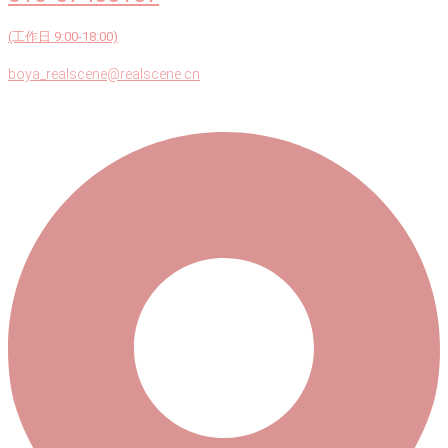
(工作日 9:00-18:00)
boya_realscene@realscene.cn