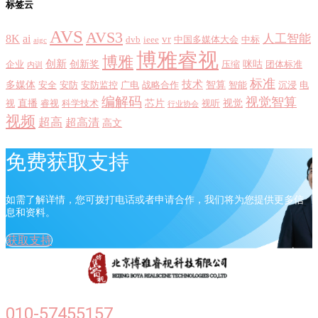
标签云
AVS
AVS3
8K
ai
人工智能
vr
dvb
ieee
中国多媒体大会
中标
aigc
博雅睿视
博雅
创新
创新奖
咪咕
企业
压缩
团体标准
内训
标准
技术
多媒体
智算
安全
安防
安防监控
广电
战略合作
智能
沉浸
电
编解码
视觉智算
直播
芯片
视觉
视
睿视
科学技术
视听
行业协会
视频
超高
超高清
高文
免费获取支持
如需了解详情，您可拨打电话或者申请合作，我们将为您提供更多信
息和资料。
获取支持
010-57455157