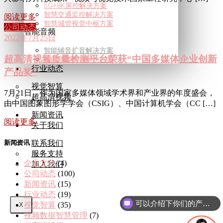
5G+8K屏控解决方案
智慧交通监控解决方案
阅读更多
智慧城管视觉中枢方案
公司动态
智能音频
2022年7月25日
智能辅音扩音解决方案
超高清视频质量检测平台荣获“中国多媒体企业创新
智能辅音扩音解决方案
行业动态
产品奖”
视觉智算
7月21日，作为国家多媒体领域学术界和产业界的年度盛会，
超高清视频
由中国图象图形学学会（CSIG）、中国计算机学会（CC […]
新闻资讯
阅读更多
关于我们
新闻资讯
联系我们
服务支持
企业文化
(4)
加入我们
公司动态
(100)
新闻资讯
(15)
行业动态
(19)
可以介绍下你们的产品么
视觉智算
(35)
X
你们是怎么收费的呢
视频数据智慧管理
(7)