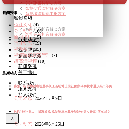
5G+8K屏控解决方案
智慧交通监控解决方案
新闻资讯
智慧城管视觉中枢方案
智能音频
企业文化
(4)
智能辅音扩音解决方案
公司动态
(100)
智能辅音扩音解决方案
新闻资讯
(15)
行业动态
行业动态
(19)
视觉智算
(35)
视觉智算
视频数据智慧管理
(7)
超高清视频
超高清视频
(18)
新闻资讯
关于我们
最新动态
联系我们
喜报！祝贺博雅睿视董事长王苫社博士荣获国家科学技术进步奖二等奖
服务支持
加入我们
公司动态
2026年7月9日
热烈祝贺“北大 – 博雅睿视 视觉智算与具身智能创新实验室”正式成立
X
公司动态
2026年6月26日