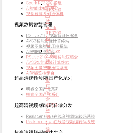
Spark RE3200 模组
Spark
AI智能体赋能平台
RE3200
视觉智算系列摄像机
芯
片
视频数据智慧管理
Spark
RE3200
RSLive 2101视频智能压缩盒
模
AVS3智能边缘计算终端
组
视频图像智能压缩系统
RSLive
AI智能监控平台
2101
RSLive 2101视频智能压缩盒
视
AVS3智能边缘计算终端
频
视频图像智能压缩系统
AI智能监控平台
智
超高清视频·明睿国产化系列
能
压
明睿全国产化系列
缩
明睿全国产化系列
盒
AVS3
超高清视频·编转码传输分发
智
Realscene Live在线音视频编转码系统
能
Realscene Live在线音视频编转码系统
边
缘
超高清视频·融媒体生产