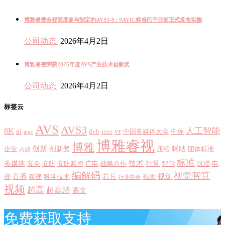
博雅睿视全程深度参与制定的AVS3-S / SAVIC标准已于日前正式发布实施
公司动态
2026年4月2日
博雅睿视荣获2025年度AVS产业技术创新奖
公司动态
2026年4月2日
标签云
AVS
AVS3
8K
ai
人工智能
vr
dvb
ieee
中国多媒体大会
中标
aigc
博雅睿视
博雅
创新
创新奖
咪咕
企业
压缩
团体标准
内训
标准
技术
多媒体
智算
安全
安防
安防监控
广电
战略合作
智能
沉浸
电
编解码
视觉智算
直播
芯片
视觉
视
睿视
科学技术
视听
行业协会
视频
超高
超高清
高文
免费获取支持