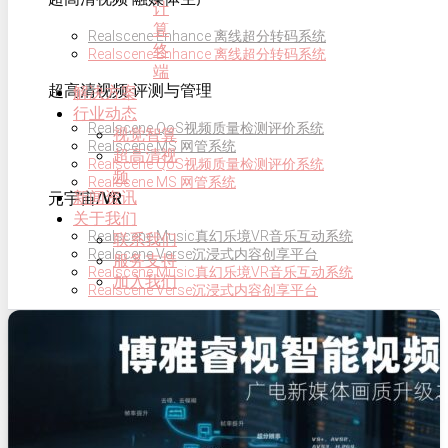
计
算
Realscene Enhance 离线超分转码系统
终
Realscene Enhance 离线超分转码系统
端
超高清视频·评测与管理
解决方案
行业动态
Realscene QoS视频质量检测评价系统
视觉智算
Realscene MS 网管系统
超高清视
Realscene QoS视频质量检测评价系统
频
Realscene MS 网管系统
新闻资讯
元宇宙/VR
关于我们
Realscene Music真幻乐境VR音乐互动系统
联系我们
Realscene Verse沉浸式内容创享平台
服务支持
Realscene Music真幻乐境VR音乐互动系统
加入我们
Realscene Verse沉浸式内容创享平台
AI智能视觉
校园慧眼服务平台
校园慧眼服务平台
解决方案
超高清视频