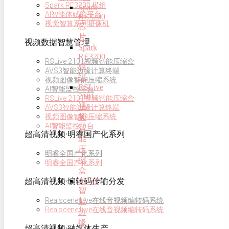
Spark RE3200 模组
Spark
AI智能体赋能平台
RE3200
视觉智算系列摄像机
芯
片
视频数据智慧管理
Spark
RE3200
RSLive 2101视频智能压缩盒
模
AVS3智能边缘计算终端
组
视频图像智能压缩系统
RSLive
AI智能监控平台
2101
RSLive 2101视频智能压缩盒
视
AVS3智能边缘计算终端
频
视频图像智能压缩系统
AI智能监控平台
智
超高清视频·明睿国产化系列
能
压
明睿全国产化系列
缩
明睿全国产化系列
盒
AVS3
超高清视频·编转码传输分发
智
Realscene Live在线音视频编转码系统
能
Realscene Live在线音视频编转码系统
边
缘
超高清视频·融媒体生产