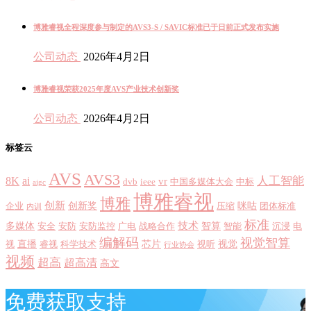
博雅睿视全程深度参与制定的AVS3-S / SAVIC标准已于日前正式发布实施
公司动态
2026年4月2日
博雅睿视荣获2025年度AVS产业技术创新奖
公司动态
2026年4月2日
标签云
AVS
AVS3
8K
ai
人工智能
vr
dvb
ieee
中国多媒体大会
中标
aigc
博雅睿视
博雅
创新
创新奖
咪咕
企业
压缩
团体标准
内训
标准
技术
多媒体
智算
安全
安防
安防监控
广电
战略合作
智能
沉浸
电
编解码
视觉智算
直播
芯片
视觉
视
睿视
科学技术
视听
行业协会
视频
超高
超高清
高文
免费获取支持