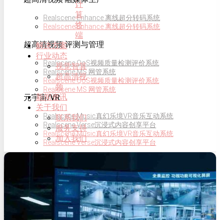
计
算
Realscene Enhance 离线超分转码系统
终
Realscene Enhance 离线超分转码系统
端
超高清视频·评测与管理
解决方案
行业动态
Realscene QoS视频质量检测评价系统
视觉智算
Realscene MS 网管系统
超高清视
Realscene QoS视频质量检测评价系统
频
Realscene MS 网管系统
新闻资讯
元宇宙/VR
关于我们
Realscene Music真幻乐境VR音乐互动系统
联系我们
Realscene Verse沉浸式内容创享平台
服务支持
Realscene Music真幻乐境VR音乐互动系统
加入我们
Realscene Verse沉浸式内容创享平台
AI智能视觉
校园慧眼服务平台
校园慧眼服务平台
解决方案
超高清视频