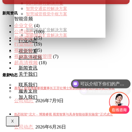
5G+8K屏控解决方案
智慧交通监控解决方案
新闻资讯
智慧城管视觉中枢方案
智能音频
企业文化
(4)
智能辅音扩音解决方案
公司动态
(100)
智能辅音扩音解决方案
新闻资讯
(15)
行业动态
行业动态
(19)
视觉智算
(35)
视觉智算
视频数据智慧管理
(7)
超高清视频
超高清视频
(18)
新闻资讯
关于我们
可以介绍下你们的产品么
最新动态
联系我们
你们是怎么收费的呢
喜报！祝贺博雅睿视董事长王苫社博士荣获国家科学技术进步奖二等奖
服务支持
加入我们
公司动态
2026年7月9日
热烈祝贺“北大 – 博雅睿视 视觉智算与具身智能创新实验室”正式成立
X
公司动态
2026年6月26日