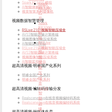
Spark RE3200 模组
Spark
AI智能体赋能平台
RE3200
视觉智算系列摄像机
芯
片
视频数据智慧管理
Spark
RE3200
RSLive 2101视频智能压缩盒
模
AVS3智能边缘计算终端
组
视频图像智能压缩系统
RSLive
AI智能监控平台
2101
RSLive 2101视频智能压缩盒
视
AVS3智能边缘计算终端
频
视频图像智能压缩系统
AI智能监控平台
智
超高清视频·明睿国产化系列
能
压
明睿全国产化系列
缩
明睿全国产化系列
盒
AVS3
超高清视频·编转码传输分发
智
Realscene Live在线音视频编转码系统
能
Realscene Live在线音视频编转码系统
边
缘
超高清视频·融媒体生产