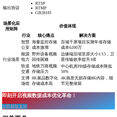
RTSP
输出协议
RTMP
GB28181
场景化应
价值体现
用矩阵
行业
核心痛点
解决方案
智慧
海量监控存储
百城千屏项目实测年省存储
公安
成本激增
成本6200万
能源
野外设备视频
边缘端压缩至原大小1/15，卫
行业场景
电力
回传困难
星传输效率提升3倍
轨道
地铁万路视频
中心机房PB级存储成本降低
交通
存储压力
50%
文博
8K展品数字化
4K画质无损存储8K内容，细
场馆
存储成本高
节完整保留
即刻开启视频数据成本优化革命​！
立即获取支持