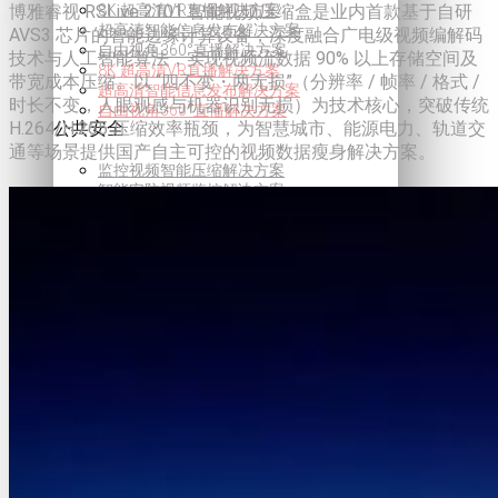
博雅睿视 RSLive 2101 智能视频压缩盒是业内首款基于自研
8K 超高清VR直播解决方案
超高清智能信息发布解决方案
AVS3 芯片的智能边缘计算设备，深度融合广电级视频编解码
自由视角360°直播解决方案
技术与人工智能算法，实现视频流数据 90% 以上存储空间及
8K 超高清VR直播解决方案
带宽成本压缩。以 “四不变・两无损”（分辨率 / 帧率 / 格式 /
超高清智能信息发布解决方案
时长不变，人眼观感与机器识别无损）为技术核心，突破传统
自由视角360°直播解决方案
H.264/H.265 压缩效率瓶颈，为智慧城市、能源电力、轨道交
公共安全
通等场景提供国产自主可控的视频数据瘦身解决方案。
监控视频智能压缩解决方案
智能安防视频监控解决方案
监控视频异常行为预警方案
视频资源整合调度解决方案
视频监控安全防护能力管控方案
监控视频智能压缩解决方案
智能安防视频监控解决方案
监控视频异常行为预警方案
视频资源整合调度解决方案
视频监控安全防护能力管控方案
智慧城市
社区智慧管理解决方案
5G+8K屏控解决方案
智慧交通监控解决方案
智慧城管视觉中枢方案
社区智慧管理解决方案