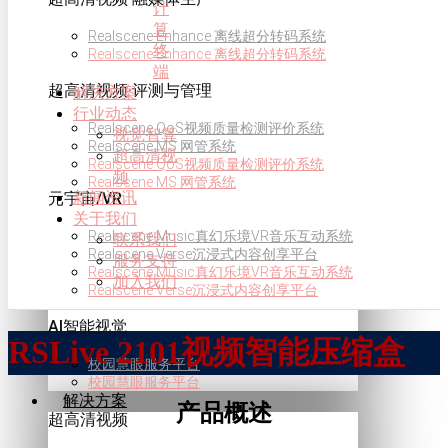
计
算
Realscene Enhance 离线超分转码系统
终
Realscene Enhance 离线超分转码系统
端
超高清视频·评测与管理
解决方案
行业动态
Realscene QoS视频质量检测评价系统
视觉智算
Realscene MS 网管系统
超高清视
Realscene QoS视频质量检测评价系统
频
Realscene MS 网管系统
新闻资讯
元宇宙/VR
关于我们
Realscene Music真幻乐境VR音乐互动系统
联系我们
Realscene Verse沉浸式内容创享平台
服务支持
Realscene Music真幻乐境VR音乐互动系统
加入我们
Realscene Verse沉浸式内容创享平台
AI智能视觉
RSLive 2101视频智能压缩盒
校园慧眼服务平台
校园慧眼服务平台
解决方案
产品概述
超高清视频