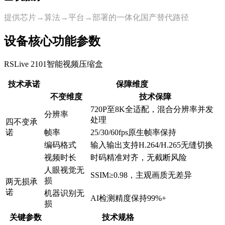
提供芯片→算法→平台→部署的一体化国产替代路径
设备核心功能参数
RSLive 2101智能视频压缩盒
技术承诺
保障维度
不变维度
技术保障
720P至8K全适配，混合分辨率并发
分辨率
处理
四不变承
诺
帧率
25/30/60fps原生帧率保持
编码格式
输入输出支持H.264/H.265无缝切换
视频时长
时码精准对齐，无截断风险
人眼视觉无
SSIM≥0.98，主观画质无差异
损
两无损承
诺
机器识别无
AI检测精度保持99%+
损
关键参数
技术规格