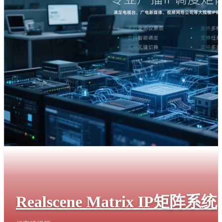
Realscene Matrix IP矩阵系统