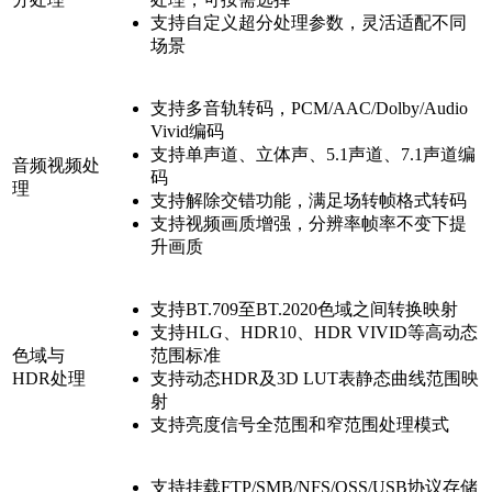
支持自定义超分处理参数，灵活适配不同
场景
支持多音轨转码，PCM/AAC/Dolby/Audio
Vivid编码
支持单声道、立体声、5.1声道、7.1声道编
音频视频处
码
理
支持解除交错功能，满足场转帧格式转码
支持视频画质增强，分辨率帧率不变下提
升画质
支持BT.709至BT.2020色域之间转换映射
支持HLG、HDR10、HDR VIVID等高动态
色域与
范围标准
HDR处理
支持动态HDR及3D LUT表静态曲线范围映
射
支持亮度信号全范围和窄范围处理模式
支持挂载FTP/SMB/NFS/OSS/USB协议存储