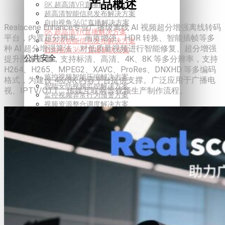
产品概述
8K 超高清VR直播解决方案
超高清智能信息发布解决方案
自由视角360°直播解决方案
Realscene Enhance专业广播级离线 AI 视频超分增强离线转码
8K 超高清VR直播解决方案
平台，内置超分辨率、画质增强、HDR 转换、智能插帧等多
超高清智能信息发布解决方案
种 AI 超分增强算法，对低质量视频进行智能修复、超分增强
自由视角360°直播解决方案
公共安全
提升图像质量，支持标清、高清、4K、8K 等多分辨率，支持
H264、H265、MPEG2、XAVC、ProRes、DNXHD 等多编码
监控视频智能压缩解决方案
格式，为建设 4K/8K 内容平台提供支撑。广泛应用于广播电
智能安防视频监控解决方案
视、IPTV/OTT、传媒互联网等视频生产制作流程。
监控视频异常行为预警方案
视频资源整合调度解决方案
视频监控安全防护能力管控方案
监控视频智能压缩解决方案
智能安防视频监控解决方案
监控视频异常行为预警方案
视频资源整合调度解决方案
视频监控安全防护能力管控方案
智慧城市
社区智慧管理解决方案
5G+8K屏控解决方案
智慧交通监控解决方案
智慧城管视觉中枢方案
社区智慧管理解决方案